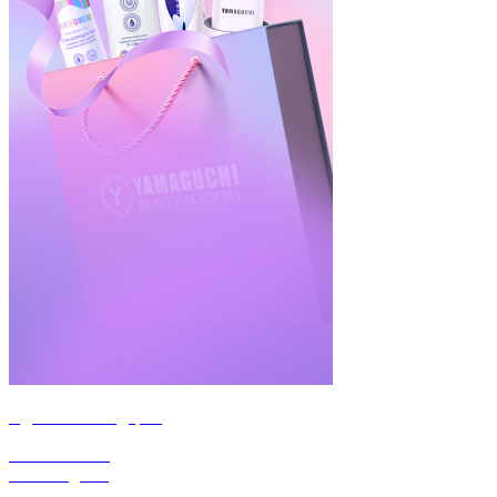
Идеальный подарок
Бьюти Боксы
от Yamaguchi