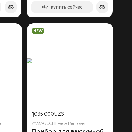
купить сейчас
в корзину
NEW
1
035 000
UZS
e
YAMAGUCHI Face Remover
Прибор для вакуумной