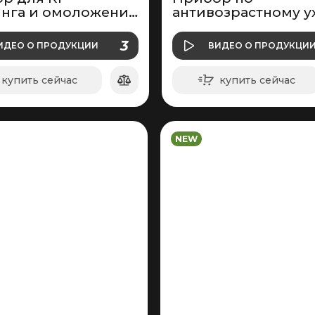
нга и омоложения
антивозрастному у
вокруг глаз
за кожей лица
О ПРОДУКЦИИ
О ПРОДУКЦИ
3
ИДЕО
О ПРОДУКЦИИ
ВИДЕО
О ПРОДУКЦИ
ВИДЕО
ВИДЕО
купить сейчас
купить сейчас
в корзину
в корзину
NEW