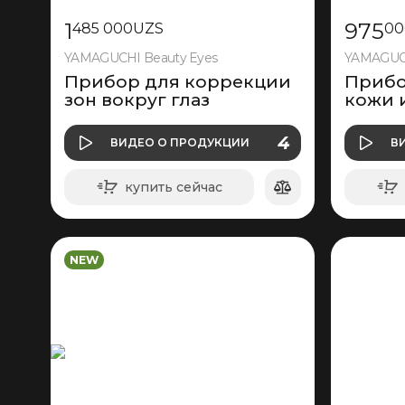
1
975
485 000
UZS
00
YAMAGUCHI Beauty Eyes
YAMAGUCHI
Прибор для коррекции
Прибо
зон вокруг глаз
кожи 
О ПРОДУКЦИИ
4
ВИДЕО
О ПРОДУКЦИИ
В
ВИДЕО
купить сейчас
в корзину
NEW