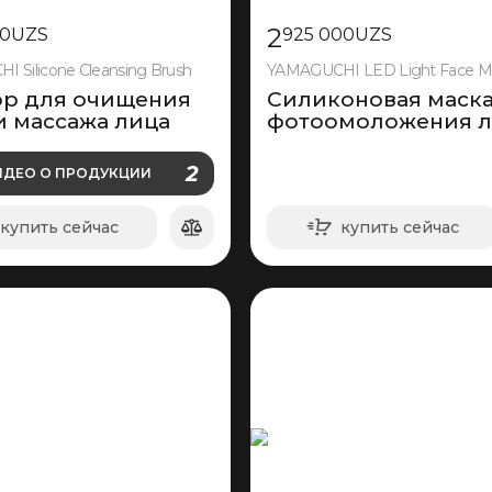
2
0
UZS
925 000
UZS
 Silicone Cleansing Brush
YAMAGUCHI LED Light Face M
р для очищения
Силиконовая маска
и массажа лица
фотоомоложения л
О ПРОДУКЦИИ
2
ИДЕО
О ПРОДУКЦИИ
ВИДЕО
купить сейчас
купить сейчас
в корзину
в корзину