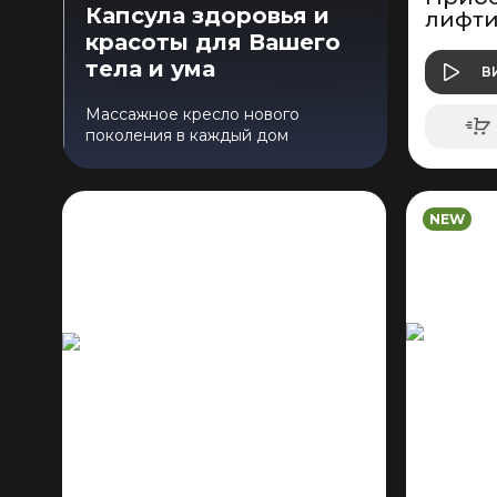
Капсула здоровья и
лифти
красоты для Вашего
кожи 
тела и ума
В
Массажное кресло нового
поколения в каждый дом
NEW