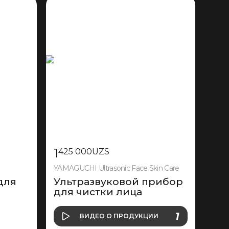
1
425 000
UZS
YAMAGUCHI Ultrasonic Face Skin Care
для
Ультразвуковой прибор
для чистки лица
О ПРОДУКЦИИ
1
ВИДЕО
О ПРОДУКЦИИ
ВИДЕО