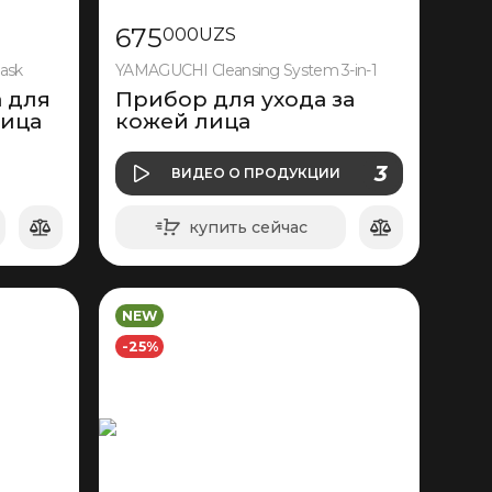
675
000
UZS
ask
YAMAGUCHI Cleansing System 3-in-1
 для
Прибор для ухода за
ица
кожей лица
О ПРОДУКЦИИ
3
ВИДЕО
О ПРОДУКЦИИ
ВИДЕО
купить сейчас
в корзину
NEW
-25%