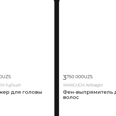
3
0
UZS
750 000
UZS
I FujiTouch
YAMAGUCHI AirStraight
жер для головы
Фен-выпрямитель 
волос