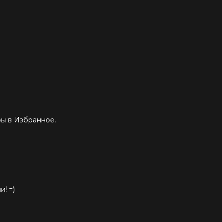
ры в Избранное.
! =)