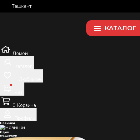
Ташкент
КАТАЛОГ
Домой
Каталог
Любимое
Чат
0
Корзина
Профиль
Новинки
Идеи
подарков