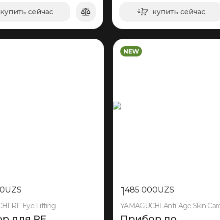
купить сейчас
купить сейчас
в корзину
в корзину
NEW
1
00
UZS
485 000
UZS
I RF Eye Lifting
YAMAGUCHI Anti-Age Skin Car
р для RF
Прибор по